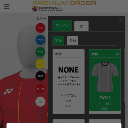
カラー
シャツ
デザイン
襟
ベース
半袖
長袖
カラーa
パンツ
カラーb
半袖
半袖
カラーc
ソックス
脇切替
マーキング
袖口・襟 f
シャツなし
FW100
¥ 0
ロゴ
¥ 11,550
（税込）
オリジナル
（税込）
ロゴ
半袖
半袖