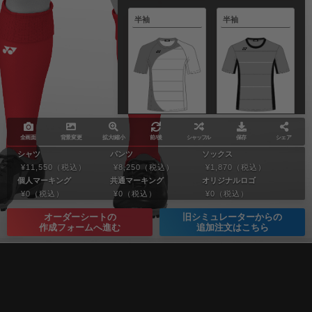
半袖
半袖
FW108
FW109
¥ 11,550
¥ 11,550
全画面
背景変更
拡大/縮小
前/後
シャッフル
保存
シェア
（税込）
（税込）
シャツ
パンツ
ソックス
¥11,550
（税込）
¥8,250
（税込）
¥1,870
（税込）
個人マーキング
共通マーキング
オリジナルロゴ
半袖
半袖
¥0
（税込）
¥0
（税込）
¥0
（税込）
オーダーシートの
旧シミュレーターからの
作成フォームへ進む
追加注文はこちら
FW110
FW111
¥ 11,550
¥ 11,550