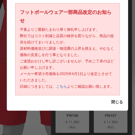
フットボールウェア一部商品改定のお知ら
せ
平素よりご愛顧たまわり厚く御礼申し上げます。
弊社ではコスト削減と品質の維持を図りながら、商品の提
FW101
FW102
供を続けてまいりましたが、
¥ 11,550
¥ 11,550
原材料価格並びに調達・物流費の上昇を踏まえ、やむなく
（税込）
（税込）
価格の見直しを行う事となりました。
ご迷惑おかけし申し訳ございませんが、予めご了承のほど
お願い申し上げます。
半袖
半袖
メーカー希望小売価格を2025年4月1日より改定とさせて
いただきました。
詳細につきましては、
こちら
よりご確認お願い致します。
閉じる
FW106
FW107
¥ 11,550
¥ 11,550
（税込）
（税込）